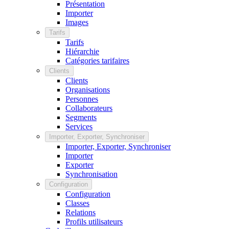
Présentation
Importer
Images
Tarifs
Tarifs
Hiérarchie
Catégories tarifaires
Clients
Clients
Organisations
Personnes
Collaborateurs
Segments
Services
Importer, Exporter, Synchroniser
Importer, Exporter, Synchroniser
Importer
Exporter
Synchronisation
Configuration
Configuration
Classes
Relations
Profils utilisateurs